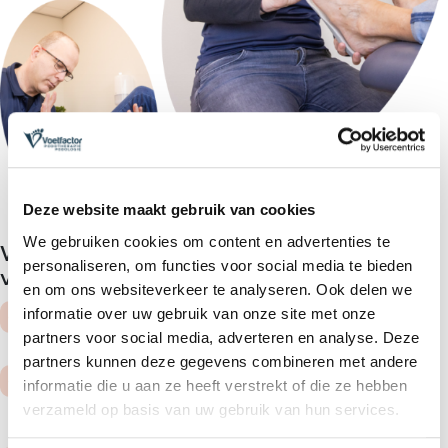
Deze website maakt gebruik van cookies
We gebruiken cookies om content en advertenties te
Wat kun je zelf doen om de klachten te
personaliseren, om functies voor social media te bieden
verminderen?
en om ons websiteverkeer te analyseren. Ook delen we
Je kuitspieren rekken.
informatie over uw gebruik van onze site met onze
partners voor social media, adverteren en analyse. Deze
partners kunnen deze gegevens combineren met andere
Schoenen met een kleine hakverhoging
informatie die u aan ze heeft verstrekt of die ze hebben
dragen.
verzameld op basis van uw gebruik van hun services.