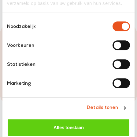
verzameld op basis van uw gebruik van hun services.
Toestemmingsselectie
Noodzakelijk
Wil je weer pijnvrij kunnen
genieten? Podotherapie kan de
Voorkeuren
oplossing zijn.
Statistieken
Maak een afspraak
Marketing
050 527 4334
Details tonen
Alles toestaan