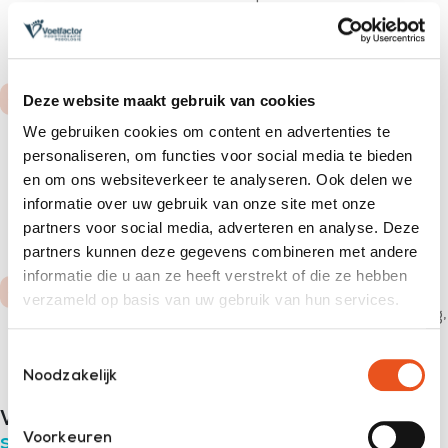
Zo kunnen we goed inschatten welke ondersteuning
de voeten nodig hebben.
Productie van jouw zolen
Deze website maakt gebruik van cookies
De steunzolen worden vervolgens in Drachten door
We gebruiken cookies om content en advertenties te
Voetfactor Podotherapie | Podologie zelf gemaakt
personaliseren, om functies voor social media te bieden
en in de juiste schoenen geplaatst. Op die manier
en om ons websiteverkeer te analyseren. Ook delen we
kunnen de voeten optimaal ondersteund worden,
informatie over uw gebruik van onze site met onze
waardoor klachten aan de voeten en aan het
partners voor social media, adverteren en analyse. Deze
lichaam verminderd kunnen worden.
partners kunnen deze gegevens combineren met andere
informatie die u aan ze heeft verstrekt of die ze hebben
Ontvangst van jouw zolen
verzameld op basis van uw gebruik van hun services.
Je kunt je zolen afhalen bij de dichtstbijzijnde vesting,
of we sturen ze naar je op.
Toestemmingsselectie
Noodzakelijk
Wat kosten verschillende soorten
Voorkeuren
steunzolen
?