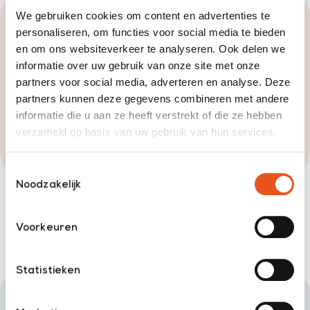
We gebruiken cookies om content en advertenties te
Wil je weer pijnvrij kunnen
personaliseren, om functies voor social media te bieden
genieten? Podotherapie kan de
en om ons websiteverkeer te analyseren. Ook delen we
oplossing zijn.
informatie over uw gebruik van onze site met onze
partners voor social media, adverteren en analyse. Deze
Maak een afspraak
partners kunnen deze gegevens combineren met andere
informatie die u aan ze heeft verstrekt of die ze hebben
050 527 4334
verzameld op basis van uw gebruik van hun services.
Toestemmingsselectie
Noodzakelijk
Voorkeuren
Statistieken