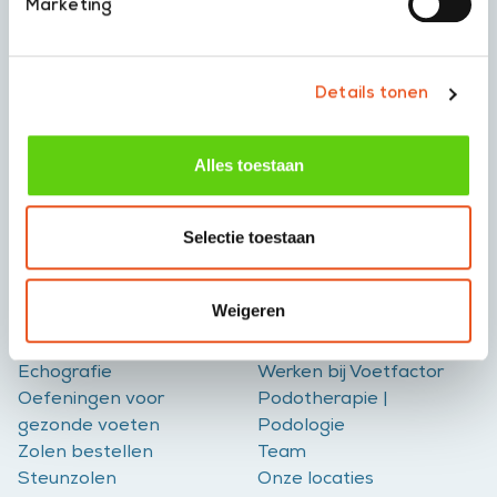
Marketing
Details tonen
Neem contact op
Alles toestaan
050 - 527 4334
info@voetfactor.nl
Volg ons
Selectie toestaan
Weigeren
Diensten
Over ons
Echografie
Werken bij Voetfactor
Oefeningen voor
Podotherapie |
gezonde voeten
Podologie
Zolen bestellen
Team
Steunzolen
Onze locaties