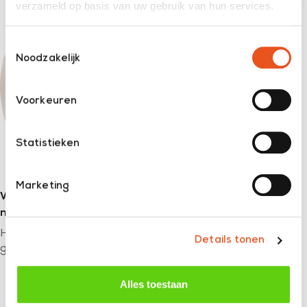
verzameld op basis van uw gebruik van hun services.
Toestemmingsselectie
Noodzakelijk
Voorkeuren
Statistieken
Marketing
Wanneer is een
bezoek aan een podotherapeut
nodig?
Het kan verstandig zijn om naar een podotherapeut te
Details tonen
gaan als je last blijft houden van de klachten.
Alles toestaan