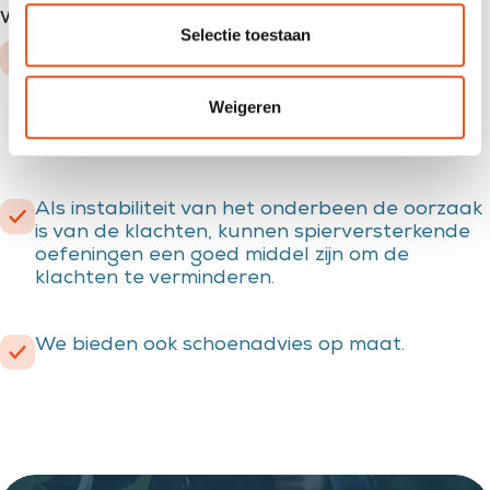
Wat voor
behandeling
bieden wij jou?
Selectie toestaan
Vaak is een standsafwijking van het
onderbeen/voet oorzaak van deze klacht.
Door middel van een corrigerende zool kan de
Weigeren
tractie op de pes anserinus verminderen
waardoor pijnklachten verminderen.
Als instabiliteit van het onderbeen de oorzaak
is van de klachten, kunnen spierversterkende
oefeningen een goed middel zijn om de
klachten te verminderen.
We bieden ook schoenadvies op maat.