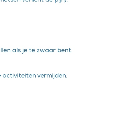
fietsen verlicht de pijn).
len als je te zwaar bent.
ctiviteiten vermijden.