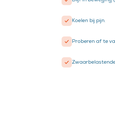
Blijf in beweging (
Koelen bij pijn.
Proberen af te val
Zwaarbelastende a