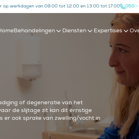
r op werkdagen van 09.00 tot 12.00 en 13.00 tot 17.00
050 -
Home
Behandelingen
Diensten
Expertises
Ove
hadiging of degeneratie van het
aar de slijtage zit kan dit ernstige
is er ook sprake van zwelling/vocht in