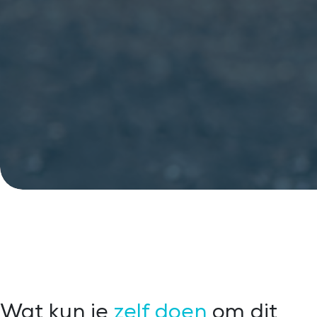
Wat kun je
zelf doen
om dit