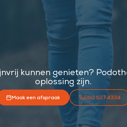
ijnvrij kunnen genieten? Podot
oplossing zijn.
Maak een afspraak
050 527 4334