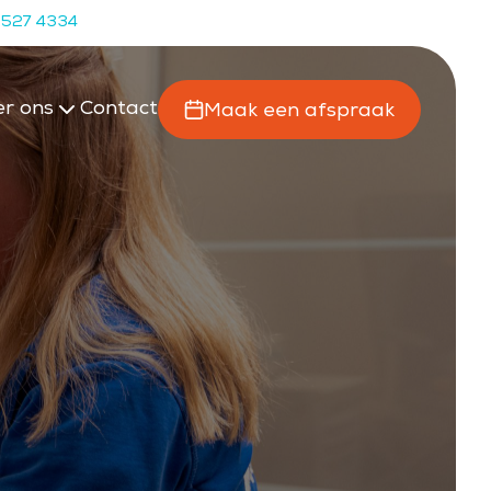
 527 4334
r ons
Contact
Maak een afspraak