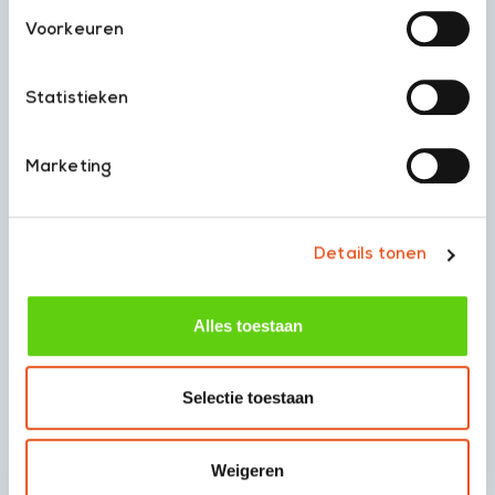
info@voetfactor.nl
Voorkeuren
Volg ons
Statistieken
Marketing
Diensten
Over ons
Echografie
Werken bij Voetfactor
Oefeningen voor
Podotherapie |
gezonde voeten
Podologie
Details tonen
Zolen bestellen
Team
Steunzolen
Onze locaties
Alles toestaan
Nagelbeugeltechniek
Orthese
Taping
Selectie toestaan
Schoenadvies
Podo manuele therapie
Maatslippers
Weigeren