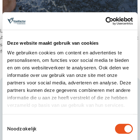
Lorem ipsum dolor sit amet consectetur adipisicing elit.
Adipisci officiis eius fuga a consequuntur. Aspernatur fugit
Deze website maakt gebruik van cookies
sapiente dolore! Facere eos voluptates maiores et quod
fuga ea itaque at molestias sunt!
We gebruiken cookies om content en advertenties te
personaliseren, om functies voor social media te bieden
en om ons websiteverkeer te analyseren. Ook delen we
informatie over uw gebruik van onze site met onze
partners voor social media, adverteren en analyse. Deze
partners kunnen deze gegevens combineren met andere
informatie die u aan ze heeft verstrekt of die ze hebben
verzameld op basis van uw gebruik van hun services.
Toestemmingsselectie
Noodzakelijk
Neem contact op
050 - 527 4334