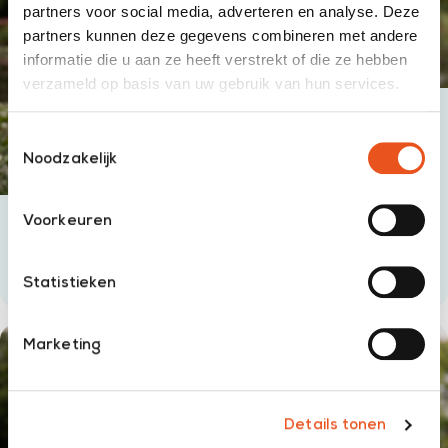
partners voor social media, adverteren en analyse. Deze
partners kunnen deze gegevens combineren met andere
informatie die u aan ze heeft verstrekt of die ze hebben
verzameld op basis van uw gebruik van hun services.
Dorinda van Duinen
Toestemmingsselectie
(Kinder) podotherapeut
Noodzakelijk
Voorkeuren
Ferdinand Rittersma
(Sport) podotherapeut,
Podo-manueel therapeut
Statistieken
Marketing
Details tonen