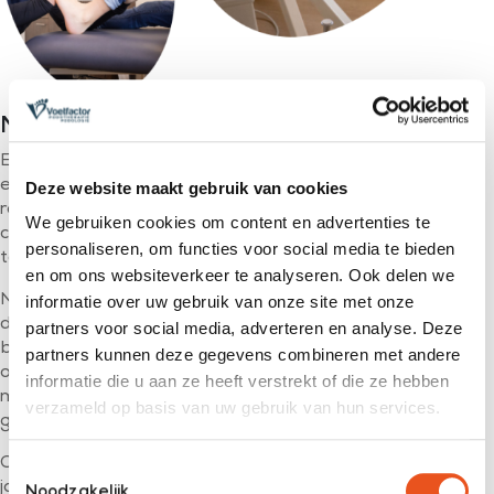
Met pijn of klachten wil je
niet doorlopen
.
Elk lichaam kan kleine afwijkingen in de manier van lopen
en bewegen zelf corrigeren. Maar blijf je te lang
Deze website maakt gebruik van cookies
rondlopen met klachten? Dan zullen deze kleine
We gebruiken cookies om content en advertenties te
correcties niet meer voldoende zijn. Wacht daarom nooit
personaliseren, om functies voor social media te bieden
te lang met het zoeken van hulp.
en om ons websiteverkeer te analyseren. Ook delen we
Nog veel te vaak krijgen wij patiënten in onze praktijken
informatie over uw gebruik van onze site met onze
die al jaren rondlopen met klachten. Zij zijn de pijn bij het
partners voor social media, adverteren en analyse. Deze
bewegen als normaal gaan beschouwen. Met een
partners kunnen deze gegevens combineren met andere
onderzoek en op maat gemaakte behandeling is het
informatie die u aan ze heeft verstrekt of die ze hebben
mogelijk om weer zonder klachten door het leven te
verzameld op basis van uw gebruik van hun services.
gaan. Wacht dus niet te lang.
Onze experts nemen graag de tijd om aan de hand van
Toestemmingsselectie
jouw verhaal, je klachten en een onderzoek het beste
Noodzakelijk